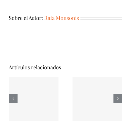
Sobre el Autor:
Rafa Monsonis
Artículos relacionados
Cuencos
Jhumka,
Cientos de
n
perfectos para
Cuencos
conciertos y
Tibetanos
terapias sonoras