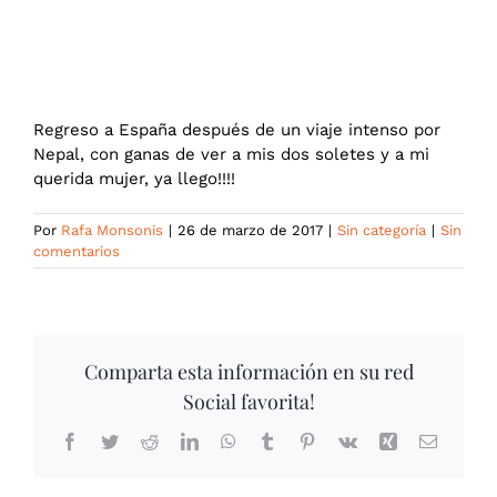
Regreso a España
CONTACTO
Regreso a España después de un viaje intenso por
Nepal, con ganas de ver a mis dos soletes y a mi
querida mujer, ya llego!!!!
Por
Rafa Monsonis
|
26 de marzo de 2017
|
Sin categoría
|
Sin
comentarios
Comparta esta información en su red
Social favorita!
Facebook
Twitter
Reddit
LinkedIn
WhatsApp
Tumblr
Pinterest
Vk
Xing
Correo
electrón