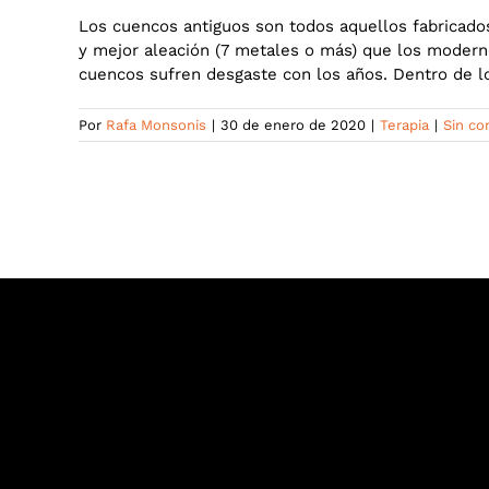
Los cuencos antiguos son todos aquellos fabricado
y mejor aleación (7 metales o más) que los modern
cuencos sufren desgaste con los años. Dentro de l
Por
Rafa Monsonis
|
30 de enero de 2020
|
Terapia
|
Sin co